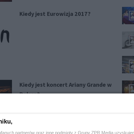
Kiedy jest Eurowizja 2017?
Kiedy jest koncert Ariany Grande w
Polsce?
niku,
fanych partnerów oraz inne podmioty z Grupy ZPR Media uzyskujem