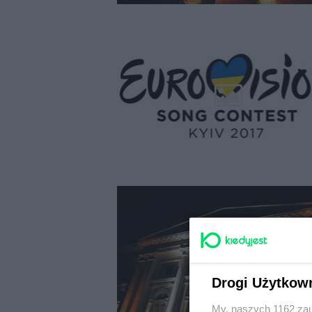
Drogi Użytkow
My, naszych 1162 zau