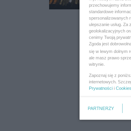
przechowujemy informa
standardowe informac
spersonalizowanych re
ulepszanie usług. Za
geolokalizacyjnych or
cenimy Twoją prywatno
Zgoda jest dobrowoln
się w lewym dolnym r
ale masz prawo sprzec
witrynie.
Zapoznaj się z poniż
internetowych. Szcze
Prywatności
i
Cookie
PARTNERZY