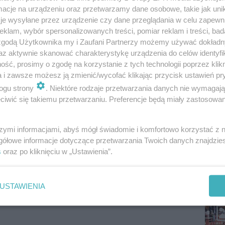
cje na urządzeniu oraz przetwarzamy dane osobowe, takie jak unika
je wysyłane przez urządzenie czy dane przeglądania w celu zapewn
klam, wybór spersonalizowanych treści, pomiar reklam i treści, bad
 zgodą Użytkownika my i Zaufani Partnerzy możemy używać dokład
1
...
3
4
az aktywnie skanować charakterystykę urządzenia do celów identyfi
ść, prosimy o zgodę na korzystanie z tych technologii poprzez klikn
a i zawsze możesz ją zmienić/wycofać klikając przycisk ustawień pr
ogu strony
. Niektóre rodzaje przetwarzania danych nie wymagaj
iwić się takiemu przetwarzaniu. Preferencje będą miały zastosowanie
szymi informacjami, abyś mógł świadomie i komfortowo korzystać z
gółowe informacje dotyczące przetwarzania Twoich danych znajdzi
s
oraz po kliknięciu w „Ustawienia”.
USTAWIENIA