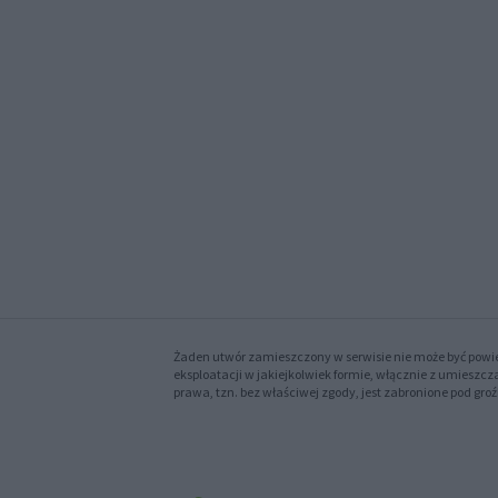
Żaden utwór zamieszczony w serwisie nie może być powie
eksploatacji w jakiejkolwiek formie, włącznie z umieszc
prawa, tzn. bez właściwej zgody, jest zabronione pod groź