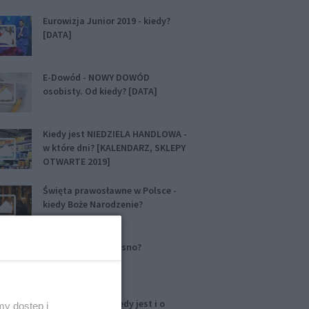
Eurowizja Junior 2019 - kiedy?
[DATA]
E-Dowód - NOWY DOWÓD
osobisty. Od kiedy? [DATA]
Kiedy jest NIEDZIELA HANDLOWA -
w które dni? [KALENDARZ, SKLEPY
OTWARTE 2019]
Święta prawosławne w Polsce -
kiedy Boże Narodzenie?
O której się robi jasno?
Godzina Łaski - kiedy jest i o
y dostęp i