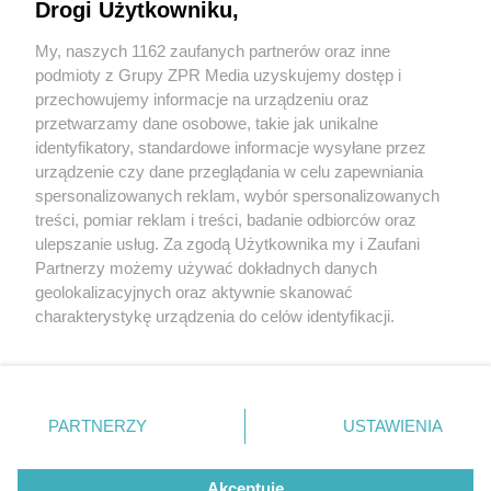
Drogi Użytkowniku,
Kiedy AM, a kiedy PM? Czym to się różni?
My, naszych 1162 zaufanych partnerów oraz inne
podmioty z Grupy ZPR Media uzyskujemy dostęp i
przechowujemy informacje na urządzeniu oraz
Dzień Drzemki w Pracy: kiedy jest? Śmieszne
przetwarzamy dane osobowe, takie jak unikalne
memy, obrazki, GIF-y
identyfikatory, standardowe informacje wysyłane przez
urządzenie czy dane przeglądania w celu zapewniania
spersonalizowanych reklam, wybór spersonalizowanych
treści, pomiar reklam i treści, badanie odbiorców oraz
ulepszanie usług. Za zgodą Użytkownika my i Zaufani
Partnerzy możemy używać dokładnych danych
Żaden utwór zamieszczony w serwisie nie może być powielany i rozpowszechniany
geolokalizacyjnych oraz aktywnie skanować
lub dalej rozpowszechniany w jakikolwiek sposób (w tym także elektroniczny lub
charakterystykę urządzenia do celów identyfikacji.
mechaniczny) na jakimkolwiek polu eksploatacji w jakiejkolwiek formie, włącznie z
Ponieważ cenimy Twoją prywatność, prosimy o zgodę na
umieszczaniem w Internecie bez pisemnej zgody właściciela praw. Jakiekolwiek
użycie lub wykorzystanie utworów w całości lub w części z naruszeniem prawa, tzn.
korzystanie z tych technologii poprzez kliknięcie
bez właściwej zgody, jest zabronione pod groźbą kary i może być ścigane prawnie.
„Akceptuję”. Zgoda jest dobrowolna i zawsze możesz ją
O nas
zmienić/wycofać klikając przycisk ustawień prywatności
PARTNERZY
USTAWIENIA
znajdujący się w lewym dolnym rogu strony
. Niektóre
Informacje prawne
rodzaje przetwarzania danych nie wymagają zgody
Akceptuję
użytkownika, ale masz prawo sprzeciwić się takiemu