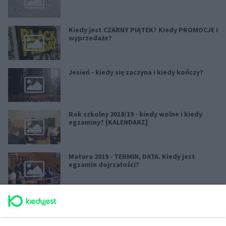
Kiedy jest CZARNY PIĄTEK? Kiedy PROMOCJE i
wyprzedaże?
Jesień - kiedy się zaczyna i kiedy kończy?
Rok szkolny 2018/19 - kiedy wolne i kiedy
egzaminy? [KALENDARZ]
Matura 2019 - TERMIN, DATA. Kiedy jest
egzamin dojrzałości?
Koniec Świata - kiedy jest?