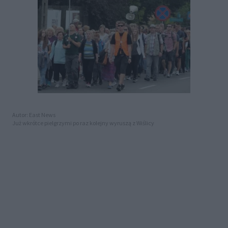
Autor: East News
Już wkrótce pielgrzymi po raz kolejny wyruszą z Wiślicy