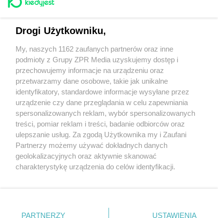
Drogi Użytkowniku,
Kiedy AM, a kiedy PM? Czym to się różni?
My, naszych 1162 zaufanych partnerów oraz inne
podmioty z Grupy ZPR Media uzyskujemy dostęp i
przechowujemy informacje na urządzeniu oraz
Dzień Drzemki w Pracy: kiedy jest? Śmieszne
przetwarzamy dane osobowe, takie jak unikalne
memy, obrazki, GIF-y
identyfikatory, standardowe informacje wysyłane przez
urządzenie czy dane przeglądania w celu zapewniania
spersonalizowanych reklam, wybór spersonalizowanych
treści, pomiar reklam i treści, badanie odbiorców oraz
ulepszanie usług. Za zgodą Użytkownika my i Zaufani
Partnerzy możemy używać dokładnych danych
Żaden utwór zamieszczony w serwisie nie może być powielany i rozpowszechniany
geolokalizacyjnych oraz aktywnie skanować
lub dalej rozpowszechniany w jakikolwiek sposób (w tym także elektroniczny lub
charakterystykę urządzenia do celów identyfikacji.
mechaniczny) na jakimkolwiek polu eksploatacji w jakiejkolwiek formie, włącznie z
Ponieważ cenimy Twoją prywatność, prosimy o zgodę na
umieszczaniem w Internecie bez pisemnej zgody właściciela praw. Jakiekolwiek
użycie lub wykorzystanie utworów w całości lub w części z naruszeniem prawa, tzn.
korzystanie z tych technologii poprzez kliknięcie
bez właściwej zgody, jest zabronione pod groźbą kary i może być ścigane prawnie.
„Akceptuję”. Zgoda jest dobrowolna i zawsze możesz ją
O nas
zmienić/wycofać klikając przycisk ustawień prywatności
PARTNERZY
USTAWIENIA