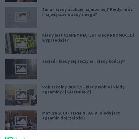
Zima - kiedy atakuje najmocniej? Kiedy mróz
i największe opady śniegu?
Kiedy jest CZARNY PIĄTEK? Kiedy PROMOCJE i
wyprzedaże?
Jesień - kiedy się zaczyna i kiedy kończy?
Rok szkolny 2018/19 - kiedy wolne i kiedy
egzaminy? [KALENDARZ]
Matura 2019 - TERMIN, DATA. Kiedy jest
egzamin dojrzałości?
Koniec Świata - kiedy jest?