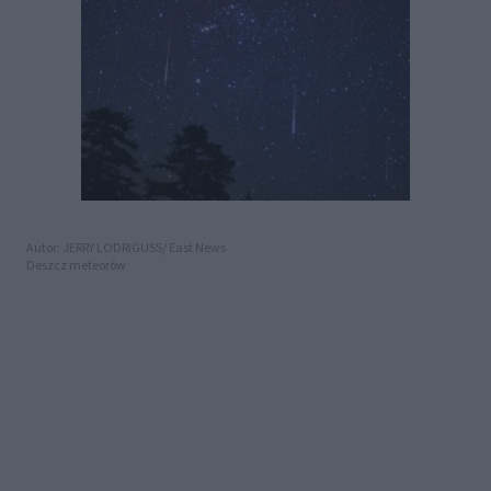
Autor: JERRY LODRIGUSS/ East News
Deszcz meteorów