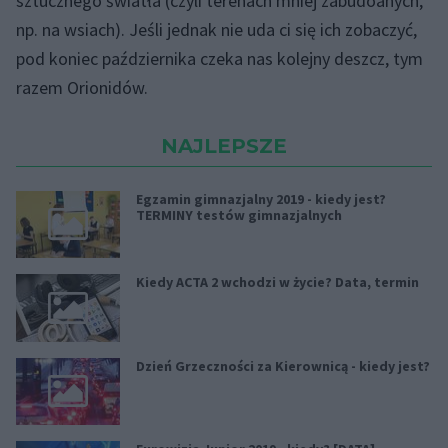
sztucznego światła (czyli terenach mniej zabudoanych,
np. na wsiach). Jeśli jednak nie uda ci się ich zobaczyć,
pod koniec października czeka nas kolejny deszcz, tym
razem Orionidów.
NAJLEPSZE
Egzamin gimnazjalny 2019 - kiedy jest?
TERMINY testów gimnazjalnych
Kiedy ACTA 2 wchodzi w życie? Data, termin
Dzień Grzeczności za Kierownicą - kiedy jest?