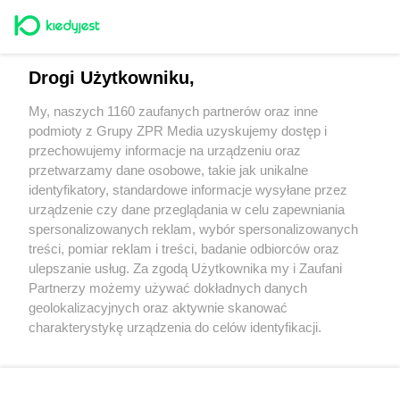
Koniec Świata - kiedy jest?
Drogi Użytkowniku,
Kiedy AM, a kiedy PM? Czym to się różni?
My, naszych 1160 zaufanych partnerów oraz inne
podmioty z Grupy ZPR Media uzyskujemy dostęp i
przechowujemy informacje na urządzeniu oraz
Dzień Drzemki w Pracy: kiedy jest? Śmieszne
przetwarzamy dane osobowe, takie jak unikalne
memy, obrazki, GIF-y
identyfikatory, standardowe informacje wysyłane przez
urządzenie czy dane przeglądania w celu zapewniania
spersonalizowanych reklam, wybór spersonalizowanych
treści, pomiar reklam i treści, badanie odbiorców oraz
ulepszanie usług. Za zgodą Użytkownika my i Zaufani
Partnerzy możemy używać dokładnych danych
Żaden utwór zamieszczony w serwisie nie może być powielany i rozpowszechniany
geolokalizacyjnych oraz aktywnie skanować
lub dalej rozpowszechniany w jakikolwiek sposób (w tym także elektroniczny lub
charakterystykę urządzenia do celów identyfikacji.
mechaniczny) na jakimkolwiek polu eksploatacji w jakiejkolwiek formie, włącznie z
Ponieważ cenimy Twoją prywatność, prosimy o zgodę na
umieszczaniem w Internecie bez pisemnej zgody właściciela praw. Jakiekolwiek
użycie lub wykorzystanie utworów w całości lub w części z naruszeniem prawa, tzn.
korzystanie z tych technologii poprzez kliknięcie
bez właściwej zgody, jest zabronione pod groźbą kary i może być ścigane prawnie.
„Akceptuję”. Zgoda jest dobrowolna i zawsze możesz ją